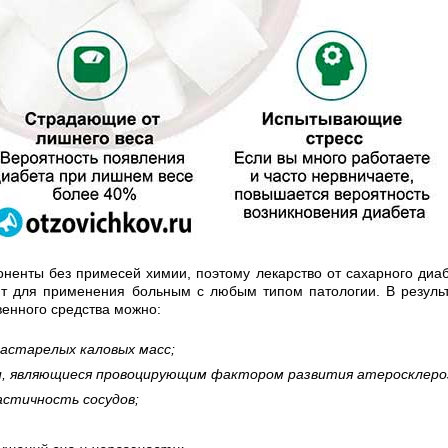
ненты без примесей химии, поэтому лекарство от сахарного диа
ит для применения больным с любым типом патологии. В резуль
венного средства можно:
застарелых каловых масс;
, являющиеся провоцирующим фактором развития атеросклеро
астичность сосудов;