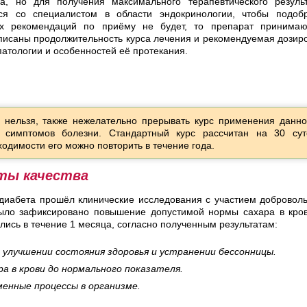
а, но для получения максимального терапевтического резуль
ься со специалистом в области эндокринологии, чтобы подоб
их рекомендаций по приёму не будет, то препарат принимаю
рописаны продолжительность курса лечения и рекомендуемая дозир
патологии и особенностей её протекания.
 нельзя, также нежелательно прерывать курс применения данно
и симптомов болезни. Стандартный курс рассчитан на 30 сут
одимости его можно повторить в течение года.
ты качества
диабета прошёл клинические исследования с участием добровол
 было зафиксировано повышение допустимой нормы сахара в кро
лись в течение 1 месяца, согласно полученным результатам:
улучшении состояния здоровья и устранении бессонницы.
а в крови до нормального показателя.
енные процессы в организме.