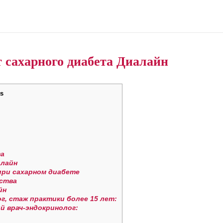
т сахарного диабета Диалайн
s
та
алайн
при сахарном диабете
ства
йн
ог, стаж практики более 15 лет:
й врач-эндокринолог: