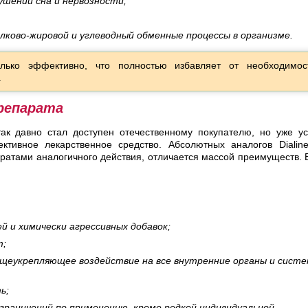
ушений сна и нервозности;
елково-жировой и углеводный обменные процессы в организме.
олько эффективно, что полностью избавляет от необходимос
.
репарата
ак давно стал доступен отечественному покупателю, но уже у
ктивное лекарственное средство. Абсолютных аналогов Dialin
аратами аналогичного действия, отличается массой преимуществ. 
 и химически агрессивных добавок;
т;
бщеукрепляющее воздействие на все внутренние органы и сист
ь;
граничений по применению, кроме редкой индивидуальной