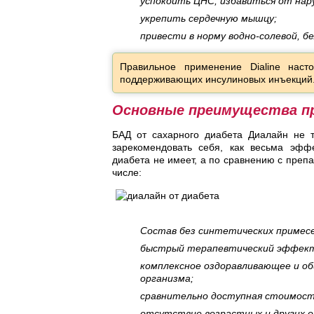
успокоить ЦНС, избавиться от нар
укрепить сердечную мышцу;
привести в норму водно-солевой, б
Правильное применение Dialine наст
поддерживающих инсулиновых инъекций
Основные преимущества п
БАД от сахарного диабета Диалайн не т
зарекомендовать себя, как весьма эффе
диабета не имеет, а по сравнению с преп
числе:
Состав без синтетических примесей
быстрый терапевтический эффек
комплексное оздоравливающее и о
организма;
сравнительно доступная стоимост
отсутствие возрастных и других о