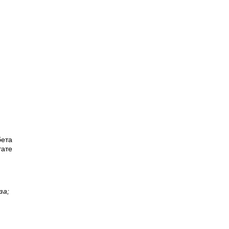
бета
тате
за;