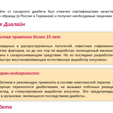
ine от сахарного диабета был отмечен сертификатами качест
о образца (в России и Германии) и получил необходимые лицензии.
е Диалайн
, стаж практики более 15 лет:
оварных и распространённых патологий, известная современн
ятки факторов, но до сих пор не выработан полноценный механи
аны к сахароснижающим средствам. Но из последних разработок
, быстро восстанавливающее естественную выработку инсулина».
врач-эндокринолог:
бетиков я рекомендую применять в составе комплексной терапии. 
хорошо переносится диабетиками, не вызывая побочных реакци
гляд, в стимулировании выработки инсулина. Это предупрежда
 в организме, являющихся последствием диабета».
абета