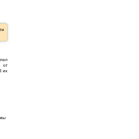
ти
спел
e от
В их
емы