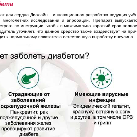
бета
ат для сердца Диалайн – инновационная разработка ведущих учё
м многолетних исследований и апробаций. Препарат выпускает
трого по инструкции, чтобы в максимально короткий срок полно
дитель уточняет, что данное средство также воздействует на при
дит к нормальному показателю естественную выработку инсулина.