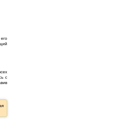
 его
ющий
всех
сь с
авив
ая