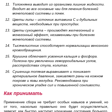
Толокнянка выводит из организма лишние жидкости.
Входит во все основные чаи для лечения болезней
мочеполовой системы и почек.
Цветы липы – источник витамина С и дубильных
веществ, необходимых при простудах.
Цветы сухоцвета – производят желчегонный и
мочегонный эффект, незаменимы при болезнях
мочеполовой системы.
Тысячелистник способствует нормализации венозного
кровообращения.
Крушина облегчает усвоения кальция и фосфора.
Полезна при увеличении геморроидальных узлов,
расстройствах стула, колитах.
Сушеница топяная выравнивает и понижает
артериальное давление, заживляет раны на кожном
покрове и язвы желудка. Рекомендована при
хроническом упадке сил и повышенной сонливости.
Как принимать
Применение сбора не требует особых навыков и умений, но
от того, насколько правильно оно будет осуществляться,
зависит, как быстро наступит улучшение состояния больного.