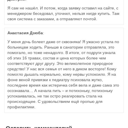
Я сам не нашёл. И потом, когда заявку оставил на сайте, с
менеджером беседовал, уточнил, нельзя нигде купить. Там
своя система с заказами, а отправляют почтой.
Анастасия Дзюба
:
У меня дочь болеет даже от сквозняка! Я ужасно устала по
больницам ходить. Раньше в санатории отправляла, это
помогало, но тоже ненадолго. В итоге, от подруги узнала
об этих 16 травах, состав и цена которых более чем
соответствуют друг другу. Это великолепное природное
средство! У нас вся семья от него в диком восторге! Кому
помогло дышать нормально, кому нервы успокоило. Я на
фоне веной привязки к педиатру психовала жутко,
последнее время как истеричка себя вела и даже сама это
осознавала… А начала пить – и потихоньку, потихоньку
успокаивалась, не так остро реагировать стала на
происходящее. С удовольствием ещё пропью для
профилактики.