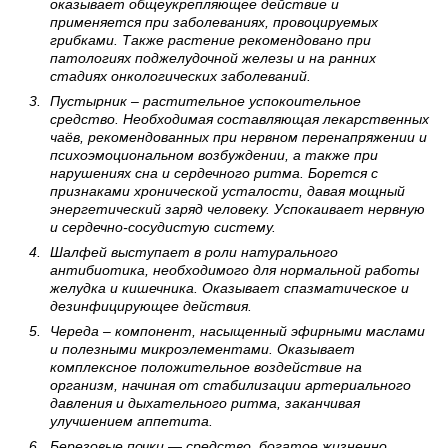
оказывает общеукрепляющее действие и
применяется при заболеваниях, провоцируемых
грибками. Также растение рекомендовано при
патологиях поджелудочной железы и на ранних
стадиях онкологических заболеваний.
Пустырник – растительное успокоительное
средство. Необходимая составляющая лекарственных
чаёв, рекомендованных при нервном перенапряжении и
психоэмоциональном возбуждении, а также при
нарушениях сна и сердечного ритма. Борется с
признаками хронической усталости, давая мощный
энергетический заряд человеку. Успокаивает нервную
и сердечно-сосудистую систему.
Шалфей выступает в роли натурального
антибиотика, необходимого для нормальной работы
желудка и кишечника. Оказывает спазматическое и
дезинфицирующее действия.
Череда – компонент, насыщенный эфирными маслами
и полезными микроэлементами. Оказывает
комплексное положительное воздействие на
организм, начиная от стабилизации артериального
давления и дыхательного ритма, заканчивая
улучшением аппетита.
Березовые почки — средство, богатое жизненно