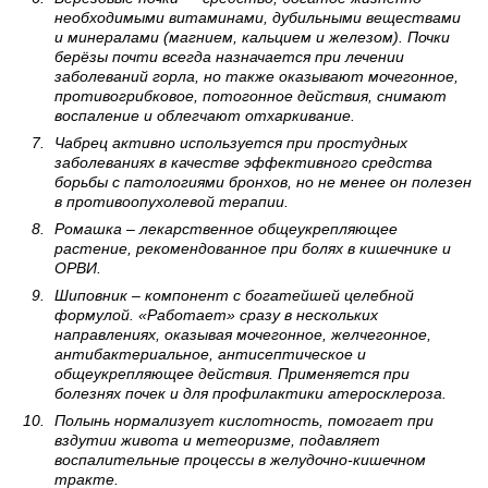
необходимыми витаминами, дубильными веществами
и минералами (магнием, кальцием и железом). Почки
берёзы почти всегда назначается при лечении
заболеваний горла, но также оказывают мочегонное,
противогрибковое, потогонное действия, снимают
воспаление и облегчают отхаркивание.
Чабрец активно используется при простудных
заболеваниях в качестве эффективного средства
борьбы с патологиями бронхов, но не менее он полезен
в противоопухолевой терапии.
Ромашка – лекарственное общеукрепляющее
растение, рекомендованное при болях в кишечнике и
ОРВИ.
Шиповник – компонент с богатейшей целебной
формулой. «Работает» сразу в нескольких
направлениях, оказывая мочегонное, желчегонное,
антибактериальное, антисептическое и
общеукрепляющее действия. Применяется при
болезнях почек и для профилактики атеросклероза.
Полынь нормализует кислотность, помогает при
вздутии живота и метеоризме, подавляет
воспалительные процессы в желудочно-кишечном
тракте.