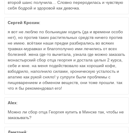
второй шанс получила… Словно переродилась и чувствую
себя бодрой и здоровой как девочка.
Сергей Крохин
:
я вот не люблю по больницам ходить (да и времени особо
нет), но против таких растительных средств ничего против
не имею. всётаки наши предки разбирались во всяких
травках-муравках и благополучно ими лечились от всех
болезней. жена где-то вычитала, узнала где можно заказать
монастырский сбор отца георгия и достала целых 2 курса,
себе и мне. на меня подействовало как хороший кофе,
взбодрило, наполнило силами, хроническую усталость и
апатию как рукой сняло! у супруги были проблемы с
пищеварением и обменом веществ, они тоже прошли. так
что я бы рекомендовал его!
Alex
:
Можно ли сбор отца Георгия купить в Минске так, чтобы не
заказывать?
Дмитрий
: