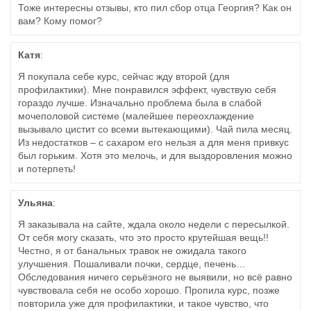
Тоже интересны отзывы, кто пил сбор отца Георгия? Как он
вам? Кому помог?
Катя
:
Я покупала себе курс, сейчас жду второй (для
профилактики). Мне понравился эффект, чувствую себя
гораздо лучше. Изначально проблема была в слабой
мочеполовой системе (малейшее переохлаждение
вызывало цистит со всеми вытекающими). Чай пила месяц.
Из недостатков – с сахаром его нельзя а для меня привкус
был горьким. Хотя это мелочь, и для выздоровления можно
и потерпеть!
Ульяна
:
Я заказывала на сайте, ждала около недели с пересылкой.
От себя могу сказать, что это просто крутейшая вещь!!
Честно, я от банальных травок не ожидала такого
улучшения. Пошаливали почки, сердце, печень…
Обследования ничего серьёзного не выявили, но всё равно
чувствовала себя не особо хорошо. Пропила курс, позже
повторила уже для профилактики, и такое чувство, что