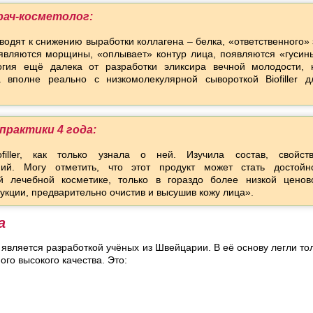
рач-косметолог:
одят к снижению выработки коллагена – белка, «ответственного» 
оявляются морщины, «оплывает» контур лица, появляются «гусин
огия ещё далека от разработки эликсира вечной молодости, 
 вполне реально с низкомолекулярной сывороткой Biofiller д
 практики 4 года:
filler, как только узнала о ней. Изучила состав, свойств
ний. Могу отметить, что этот продукт может стать достойн
й лечебной косметике, только в гораздо более низкой ценов
укции, предварительно очистив и высушив кожу лица».
а
вляется разработкой учёных из Швейцарии. В её основу легли то
го высокого качества. Это: