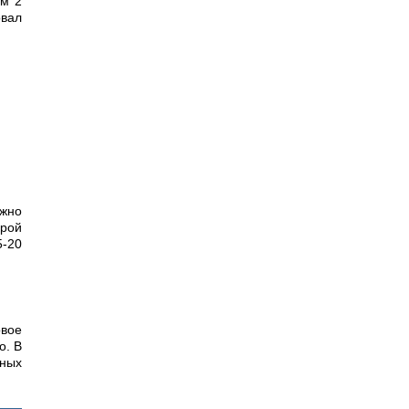
ом 2
овал
ожно
орой
5-20
овое
о. В
чных