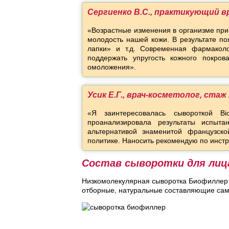
Сергиенко В.С., практикующий в
«Возрастные изменения в организме прив
молодость нашей кожи. В результате п
лапки» и т.д. Современная фармакол
поддержать упругость кожного покрова
омоложения».
Усик Е.Г., врач-косметолог, стаж
«Я заинтересовалась сывороткой Bio
проанализировала результаты испыта
альтернативой знаменитой французско
политике. Наносить рекомендую по инстр
Состав сыворотки для лиц
Низкомолекулярная сыворотка Биофиллер я
отборные, натуральные составляющие само