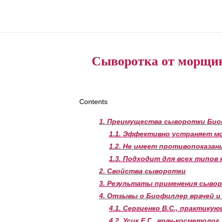
Сыворотка от морщи
Contents
1.
Преимущества сыворотки Био
1.1.
Эффективно устраняет м
1.2.
Не имеет противопоказан
1.3.
Подходит для всех типов 
2.
Свойства сыворотки
3.
Результаты применения сыво
4.
Отзывы о Биофиллер врачей и
4.1.
Сергиенко В.С., практикую
4.2.
Усик Е.Г., врач-косметолог