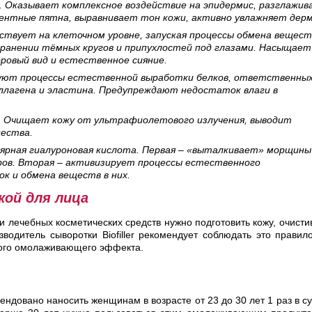
. Оказывает комплексное воздействие на эпидермис, разглажи
ентные пятна, выравнивает тон кожи, активно увлажняет дерм
твует на клеточном уровне, запуская процессы обмена вещест
транении тёмных кругов и припухлостей под глазами. Насыщает
оровый вид и естественное сияние.
уют процессы естественной выработки белков, ответственных
оллагена и эластина. Предупреждают недостаток влаги в
. Очищает кожу от ультрафиолетового излучения, выводит
ества.
лярная гиалуроновая кислота. Первая – «выталкивает» морщины
ров. Вторая – активизирует процессы естественного
к и обмена веществ в них.
кой для лица
лечебных косметических средств нужно подготовить кожу, очисти
зводитель сыворотки Biofiller рекомендует соблюдать это правил
ного омолаживающего эффекта.
ндовано наносить женщинам в возрасте от 23 до 30 лет 1 раз в су