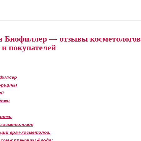
н Биофиллер — отзывы косметологов
и покупателей
филлер
орщины
ий
кожи
ротки
 косметологов
щий врач-косметолог:
, стаж практики 4 года: