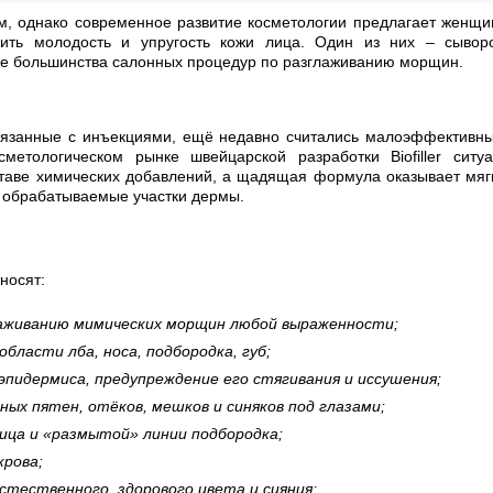
м, однако современное развитие косметологии предлагает женщ
лить молодость и упругость кожи лица. Один из них – сывор
же большинства салонных процедур по разглаживанию морщин.
вязанные с инъекциями, ещё недавно считались малоэффективн
етологическом рынке швейцарской разработки Biofiller ситу
ставе химических добавлений, а щадящая формула оказывает мяг
 обрабатываемые участки дермы.
носят:
лаживанию мимических морщин любой выраженности;
бласти лба, носа, подбородка, губ;
 эпидермиса, предупреждение его стягивания и иссушения;
х пятен, отёков, мешков и синяков под глазами;
ица и «размытой» линии подбородка;
крова;
стественного, здорового цвета и сияния;