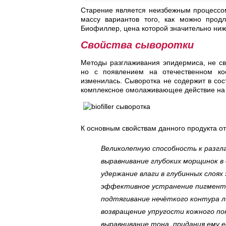
Старение является неизбежным процессо
массу вариантов того, как можно прод
Биофиллер, цена которой значительно ни
Свойства сыворотки
Методы разглаживания эпидермиса, не с
но с появлением на отечественном косм
изменилась. Сыворотка не содержит в со
комплексное омолаживающее действие на
К основным свойствам данного продукта от
Великолепную способность к разг
выравнивание глубоких морщинок в о
удержание влаги в глубинных слоях
эффективное устранение пигментны
подтягивание нечёткого контура л
возвращение упругости кожного по
выравнивание тона, придания ему е