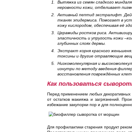
Вытяжка из семян сладкого миндаля
неровности кожи, отбеливает пигм
Активный пептид экстралифт. Дейс
тканях эпидермиса. Помогает в ус
кожу кислородом, обеспечивая её зд
Церамиды ростков риса. Активизир
эластичность и упругость кожи –к
глубинных слоях дермы.
Экстракт корня красного женьшеня
токсины и другие отравляющие вещ
Низкомолекулярная и высокомолеку
изнутри по методу введения филле
восстановления повреждённых клето
Как пользоваться сыворот
Перед применением любых декоративных и 
от остатков макияжа и загрязнений. Прои
избежание закупорки пор и для полноцен
Для профилактики старения продукт рекоме