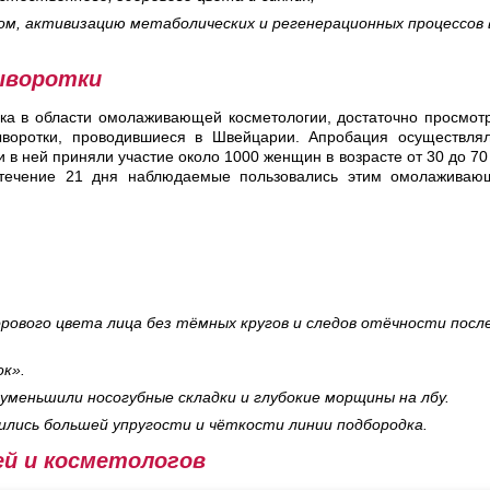
м, активизацию метаболических и регенерационных процессов 
ыворотки
нка в области омолаживающей косметологии, достаточно просмот
ыворотки, проводившиеся в Швейцарии. Апробация осуществля
и в ней приняли участие около 1000 женщин в возрасте от 30 до 70
 течение 21 дня наблюдаемые пользовались этим омолаживаю
орового цвета лица без тёмных кругов и следов отёчности посл
ок».
уменьшили носогубные складки и глубокие морщины на лбу.
ились большей упругости и чёткости линии подбородка.
й и косметологов