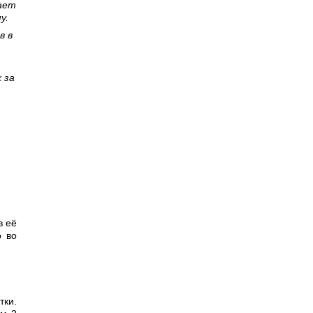
вает
у.
в в
 за
в её
о во
тки.