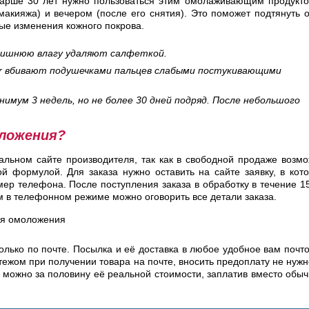
тарше 30 лет нужно пользоваться этим омолаживающим продукт
макияжа) и вечером (после его снятия). Это поможет подтянуть 
ые изменения кожного покрова.
лишнюю влагу удаляют салфеткой.
ler вбивают подушечками пальцев слабыми постукивающими
имум 3 недель, но не более 30 дней подряд. После небольшого
оложения?
альном сайте производителя, так как в свободной продаже возм
й формулой. Для заказа нужно оставить на сайте заявку, в кот
мер телефона. После поступления заказа в обработку в течение 1
м в телефонном режиме можно оговорить все детали заказа.
олько по почте. Посылка и её доставка в любое удобное вам почт
жом при получении товара на почте, вносить предоплату не нужн
 можно за половину её реальной стоимости, заплатив вместо обы